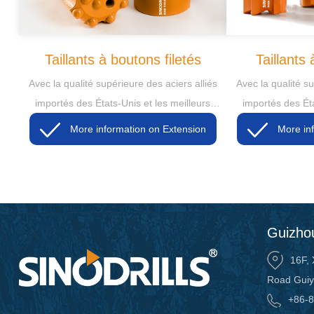
Taillants à boutons filetés
Taillants
Avec la qualité supérieure des aciers alliés
Avec la qualité su
importés des États-Unis et les meilleurs
importés des Éta
carbures fabriqués en Chine, nous
carbures fab
More information on Extension
produisons tous les taillants à bouton rétro
produisons tous le
grâce à la technologie de presse à chaud.
grâce à la techn
Guizhou
16F, 
Road Guiy
+86-8