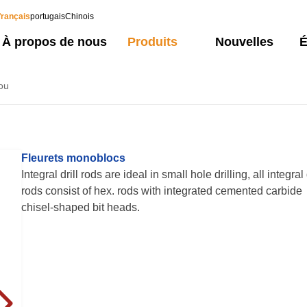
français
portugais
Chinois
À propos de nous
Produits
Nouvelles
É
rou
Fleurets monoblocs
Integral drill rods are ideal in small hole drilling, all integral 
rods consist of hex. rods with integrated cemented carbide
chisel-shaped bit heads.