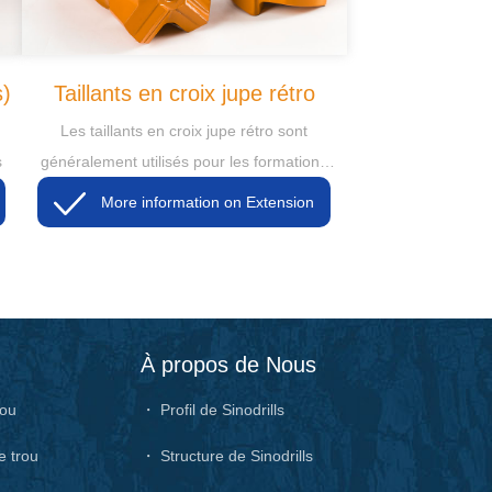
s)
Taillants en croix jupe rétro
Les taillants en croix jupe rétro sont
s
généralement utilisés pour les formations
rocheuses très dures et abrasives.
More information on Extension
À propos de Nous
rou
・ Profil de Sinodrills
e trou
・ Structure de Sinodrills