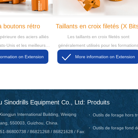
 à boutons rétro
Taillants en croix filetés (X Bit
périeure des aciers alliés
Les taillants en croix filetés sont
ts-Unis et les meilleurs
généralement utilisés pour les formation
riqués en Chine, nous
More information on Extension
More information on Extension
s taillants à bouton rétro
ologie de presse à chaud.
 Sinodrills Equipment Co., Ltd:
Produits
Xiongjun International Building, Weiqing
・ Outils de forage hors t
ang, 550003, Guizhou, China.
・ Outils de forage fond d
51-86800738 / 86821268 / 86821628 / Fax: