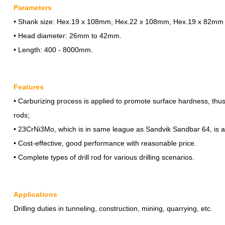
Parameters
• Shank size: Hex.19 x 108mm, Hex.22 x 108mm, Hex.19 x 82mm
• Head diameter: 26mm to 42mm.
• Length: 400 - 8000mm.
Features
• Carburizing process is applied to promote surface hardness, thus g
rods;
• 23CrNi3Mo, which is in same league as Sandvik Sandbar 64, is app
• Cost-effective, good performance with reasonable price.
• Complete types of drill rod for various drilling scenarios.
Applications
Drilling duties in tunneling, construction, mining, quarrying, etc.