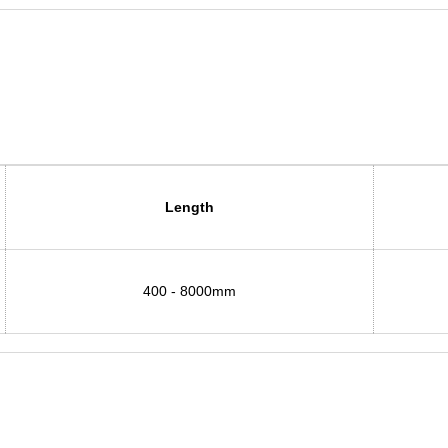
Length
40
0
-
8000mm